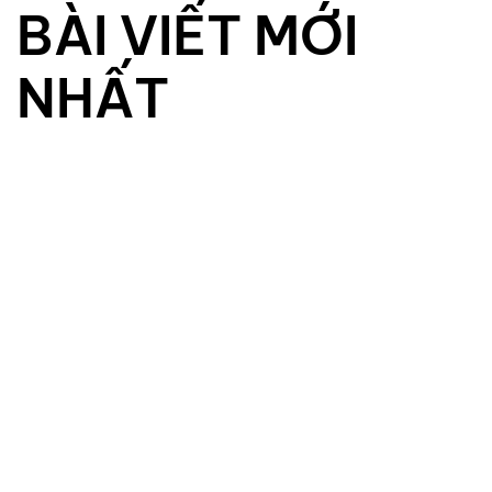
B
À
I
V
I
Ế
T
M
Ớ
I
N
H
Ấ
T