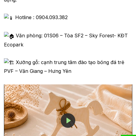
Hotline : 0904.093.382
Văn phòng: 01S06 – Tòa SF2 – Sky Forest- KĐT
Ecopark
Xưởng gỗ: cạnh trung tâm đào tạo bóng đá trẻ
PVF – Văn Giang – Hưng Yên
P
l