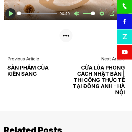
a
00:40
y
Previous Article
Next Article
SẢN PHẨM CỦA
CỬA LÙA PHONG
KIẾN SANG
CÁCH NHẬT BẢN |
THI CÔNG THỰC TẾ
TẠI ĐÔNG ANH - HÀ
NỘI
Related Posts